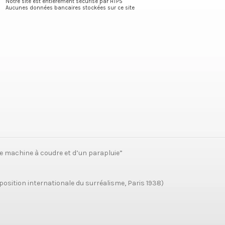
Notre site est entièrement sécurisé par HTPS
Aucunes données bancaires stockées sur ce site
e machine à coudre et d’un parapluie”
position internationale du surréalisme, Paris 1938)