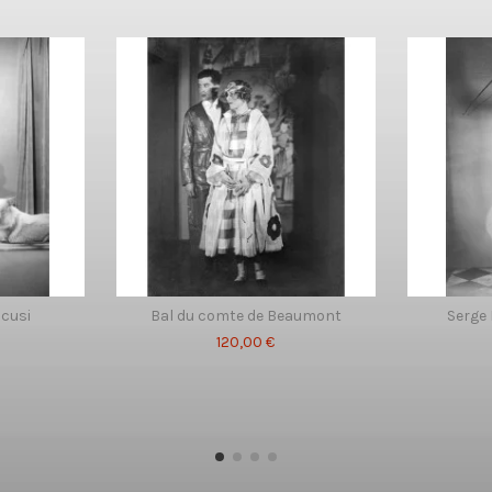
cusi
Bal du comte de Beaumont
Serge 
120,00 €