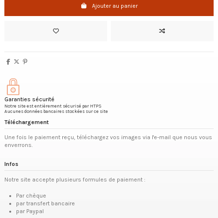
Ajouter au panier
Garanties sécurité
Notre site est entièrement sécurisé par HTPS
Aucunes données bancaires stockées sur ce site
Téléchargement
Une fois le paiement reçu, téléchargez vos images via l'e-mail que nous vous
enverrons.
Infos
Notre site accepte plusieurs formules de paiement :
Par chèque
par transfert bancaire
par Paypal