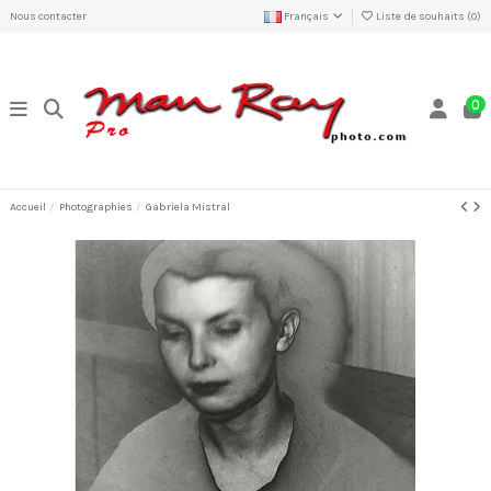
Nous contacter
Français
Liste de souhaits (
0
)
0
Accueil
Photographies
Gabriela Mistral