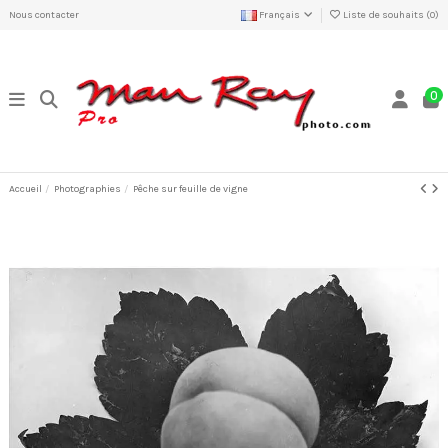
Nous contacter
Français
Liste de souhaits (
0
)
0
Accueil
Photographies
Pêche sur feuille de vigne