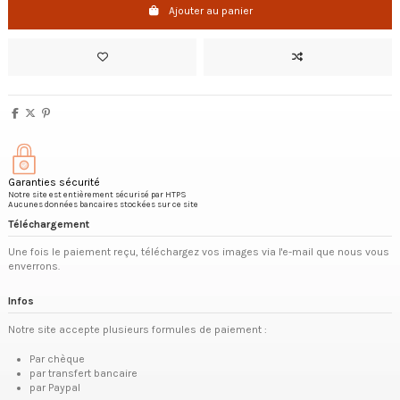
Ajouter au panier
Garanties sécurité
Notre site est entièrement sécurisé par HTPS
Aucunes données bancaires stockées sur ce site
Téléchargement
Une fois le paiement reçu, téléchargez vos images via l'e-mail que nous vous
enverrons.
Infos
Notre site accepte plusieurs formules de paiement :
Par chèque
par transfert bancaire
par Paypal