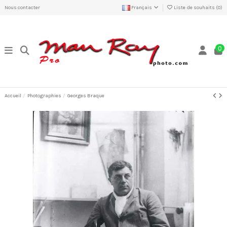
Nous contacter
Français
Liste de souhaits (
0
)
0
Accueil
Photographies
Georges Braque