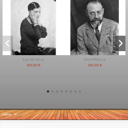
Eyre de Lanux
Henri Matisse
120,00 €
120,00 €
Liens
Mon compte