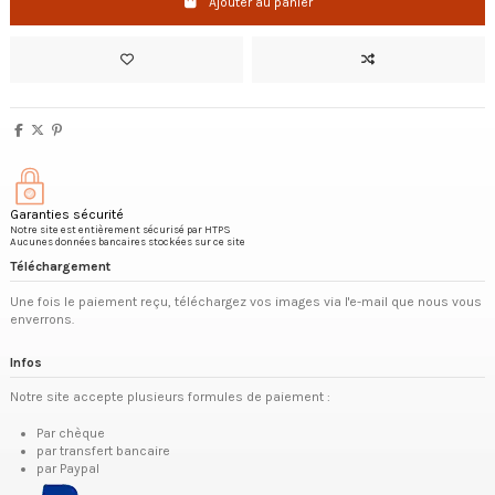
Ajouter au panier
Garanties sécurité
Notre site est entièrement sécurisé par HTPS
Aucunes données bancaires stockées sur ce site
Téléchargement
Une fois le paiement reçu, téléchargez vos images via l'e-mail que nous vous
enverrons.
Infos
Notre site accepte plusieurs formules de paiement :
Par chèque
par transfert bancaire
par Paypal