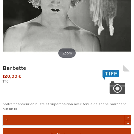
Zoom
Barbette
120,00 €
TTC
portrait danseur en buste et superposition avec tenue de scéne marchant
sur un fil