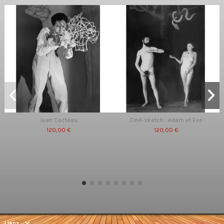
Jean Cocteau
Ciné-sketch : Adam et Eve
120,00 €
120,00 €
Liens