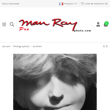
Nous contacter
Français
Liste de souhaits (
0
)
0
Accueil
Photographies
Aurélien