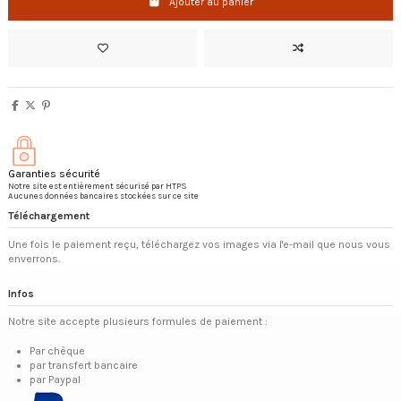
Ajouter au panier
Garanties sécurité
Notre site est entièrement sécurisé par HTPS
Aucunes données bancaires stockées sur ce site
Téléchargement
Une fois le paiement reçu, téléchargez vos images via l'e-mail que nous vous
enverrons.
Infos
Notre site accepte plusieurs formules de paiement :
Par chèque
par transfert bancaire
par Paypal