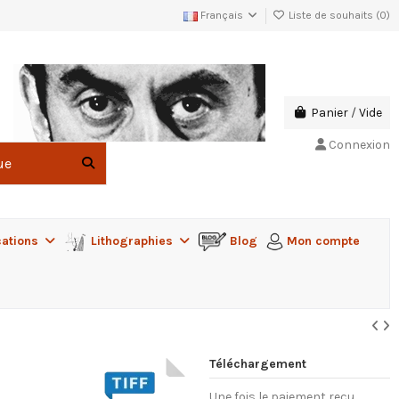
Français
Liste de souhaits (
0
)
Panier
/
Vide
Connexion
cations
Lithographies
Blog
Mon compte
Téléchargement
Une fois le paiement reçu,