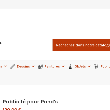
ma
Dessins
Peintures
ObJets
Publi
Publicité pour Pond's
120,00 €