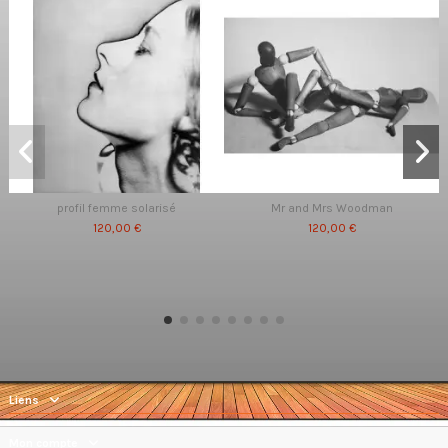
profil femme solarisé
Mr and Mrs Woodman
120,00 €
120,00 €
Liens
Mon compte