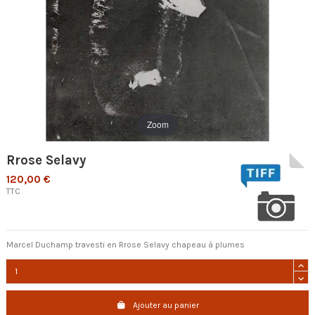
Zoom
Rrose Selavy
120,00 €
TTC
Marcel Duchamp travesti en Rrose Selavy chapeau à plumes
Ajouter au panier