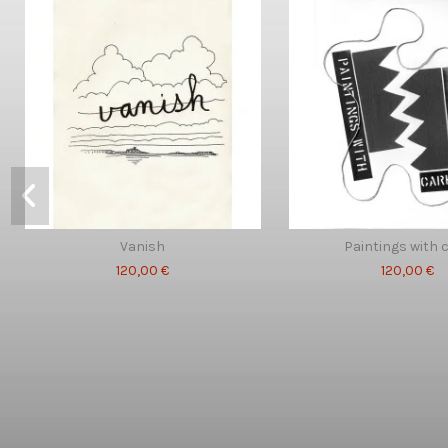
Vanish
Paintings with 
120,00 €
120,00 €