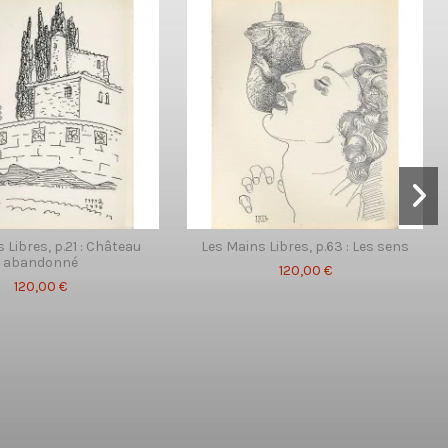
 Libres, p.21 : Château
Les Mains Libres, p.63 : Les sens
abandonné
120,00 €
120,00 €