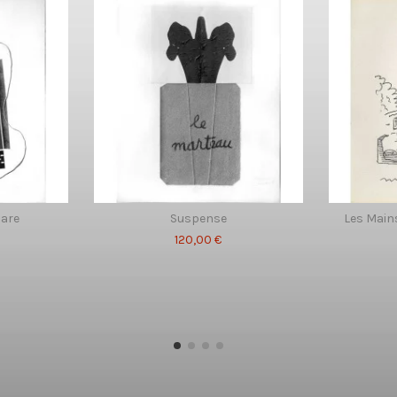
care
Suspense
Les Mains
120,00 €