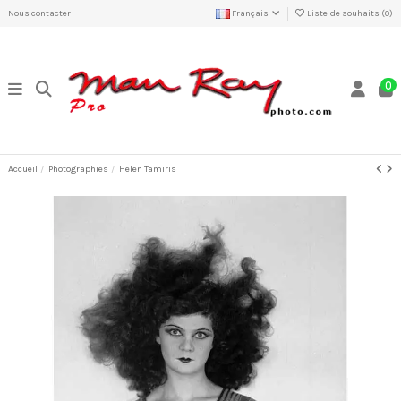
Nous contacter
Français
Liste de souhaits (
0
)
0
Accueil
Photographies
Helen Tamiris