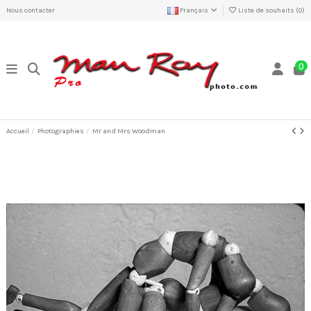
Nous contacter
Français
Liste de souhaits (
0
)
0
Accueil
Photographies
Mr and Mrs Woodman