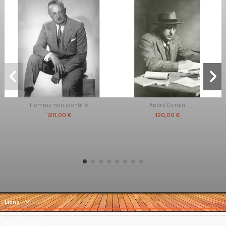
Homme non identifié
André Derain
120,00 €
120,00 €
Liens
Mon compte