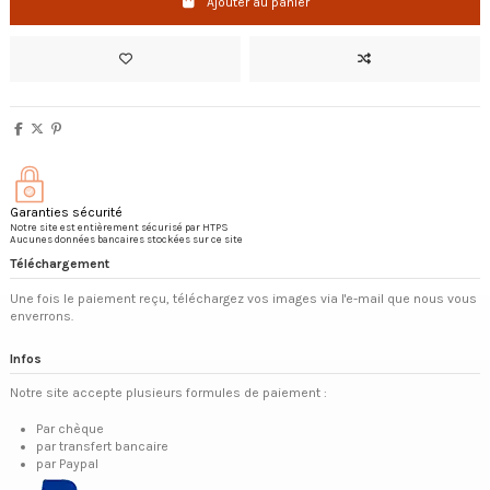
Ajouter au panier
Garanties sécurité
Notre site est entièrement sécurisé par HTPS
Aucunes données bancaires stockées sur ce site
Téléchargement
Une fois le paiement reçu, téléchargez vos images via l'e-mail que nous vous
enverrons.
Infos
Notre site accepte plusieurs formules de paiement :
Par chèque
par transfert bancaire
par Paypal