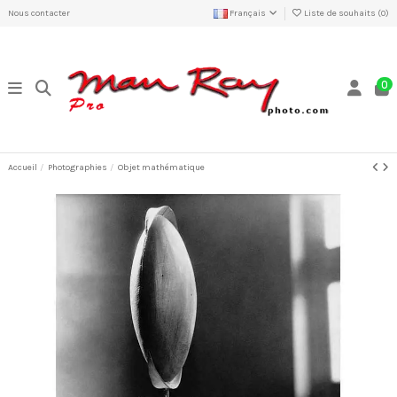
Nous contacter
Français
Liste de souhaits (
0
)
0
Accueil
Photographies
Objet mathématique