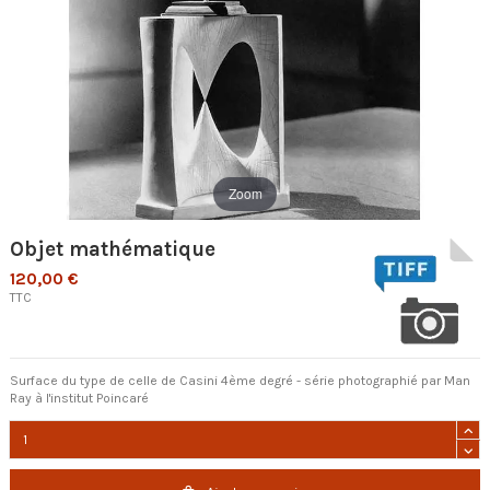
Zoom
Objet mathématique
120,00 €
TTC
Surface du type de celle de Casini 4ème degré - série photographié par Man
Ray à l'institut Poincaré