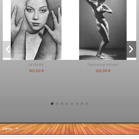
La résille
Danseuse Ishvani
120,00 €
120,00 €
Liens