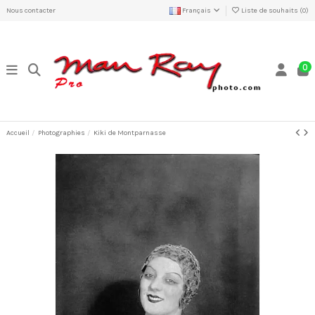
Nous contacter
Français
Liste de souhaits (
0
)
0
Accueil
Photographies
Kiki de Montparnasse