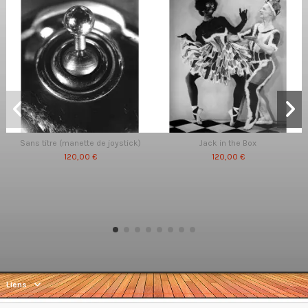
Sans titre (manette de joystick)
Jack in the Box
120,00 €
120,00 €
Liens