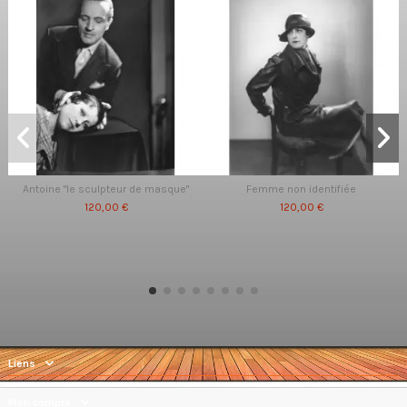
Antoine "le sculpteur de masque"
Femme non identifiée
120,00 €
120,00 €
Liens
Mon compte