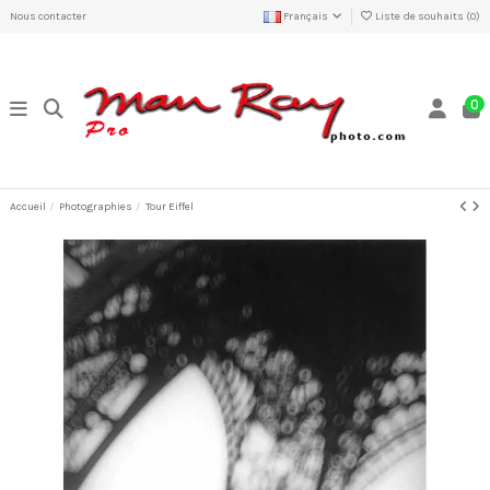
Nous contacter
Français
Liste de souhaits (
0
)
0
Accueil
Photographies
Tour Eiffel