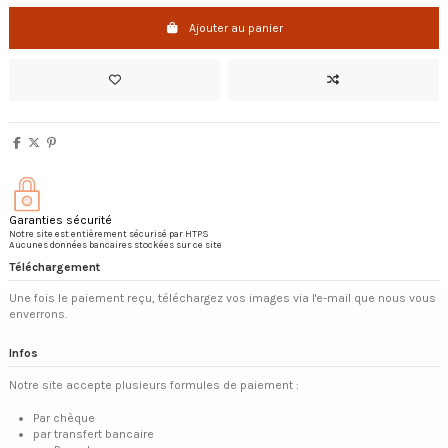
Ajouter au panier
Garanties sécurité
Notre site est entièrement sécurisé par HTPS
Aucunes données bancaires stockées sur ce site
Téléchargement
Une fois le paiement reçu, téléchargez vos images via l'e-mail que nous vous
enverrons.
Infos
Notre site accepte plusieurs formules de paiement :
Par chèque
par transfert bancaire