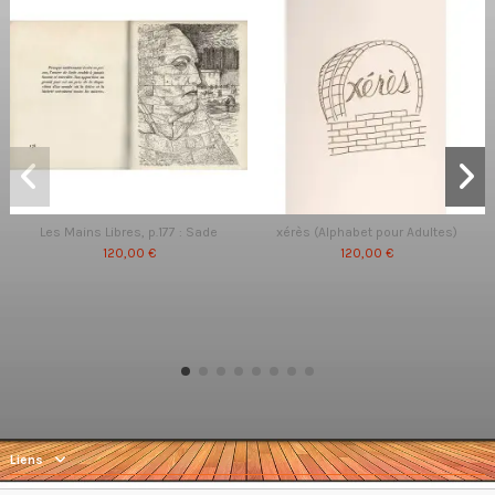
Les Mains Libres, p.177 : Sade
xérès (Alphabet pour Adultes)
120,00 €
120,00 €
Liens