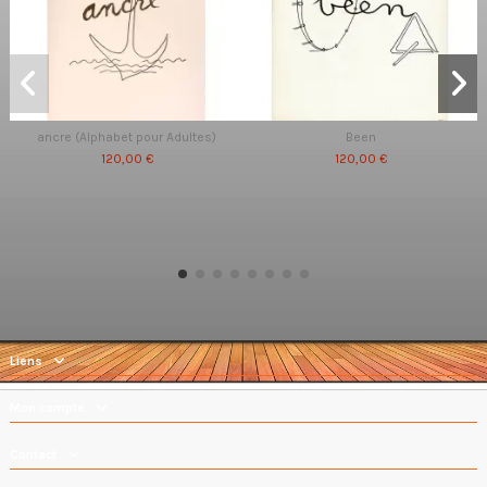
ancre (Alphabet pour Adultes)
Been
120,00 €
120,00 €
Liens
Mon compte
Contact