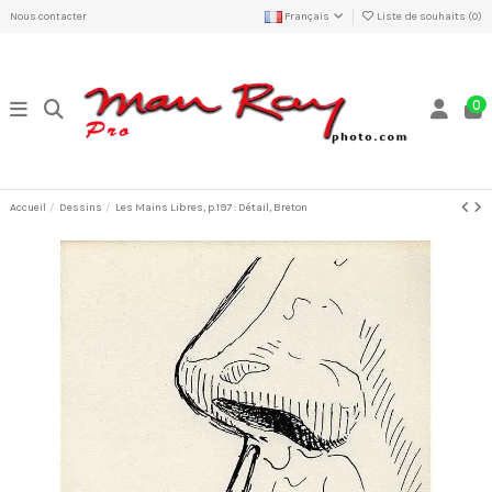
Nous contacter
Français
Liste de souhaits (
0
)
0
Accueil
Dessins
Les Mains Libres, p.197 : Détail, Breton