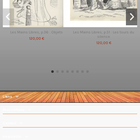
Les Mains Libres, p.36 : Objets
Les Mains Libres, p.51 : Les tours du
silence
120,00 €
120,00 €
Liens
Mon compte
Contact
Newsletter