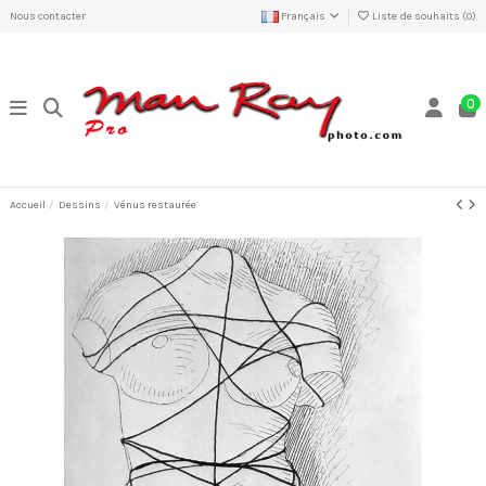
Nous contacter
Français
Liste de souhaits (
0
)
0
Accueil
Dessins
Vénus restaurée