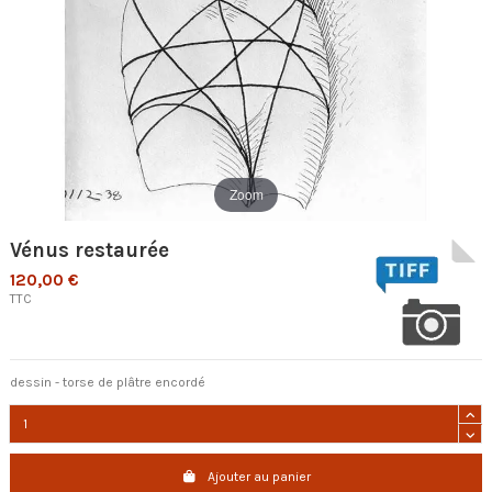
Zoom
Vénus restaurée
120,00 €
TTC
dessin - torse de plâtre encordé
Ajouter au panier