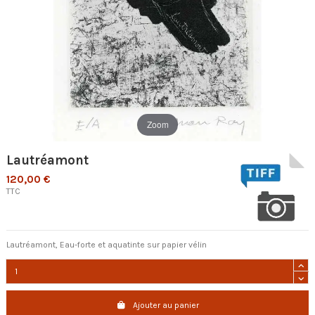
Zoom
Lautréamont
120,00 €
TTC
Lautréamont, Eau-forte et aquatinte sur papier vélin
Ajouter au panier