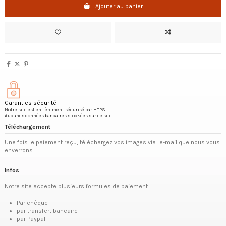
Ajouter au panier
Garanties sécurité
Notre site est entièrement sécurisé par HTPS
Aucunes données bancaires stockées sur ce site
Téléchargement
Une fois le paiement reçu, téléchargez vos images via l'e-mail que nous vous
enverrons.
Infos
Notre site accepte plusieurs formules de paiement :
Par chèque
par transfert bancaire
par Paypal