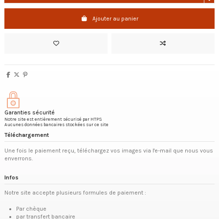
Ajouter au panier
Garanties sécurité
Notre site est entièrement sécurisé par HTPS
Aucunes données bancaires stockées sur ce site
Téléchargement
Une fois le paiement reçu, téléchargez vos images via l'e-mail que nous vous
enverrons.
Infos
Notre site accepte plusieurs formules de paiement :
Par chèque
par transfert bancaire