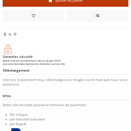
Ajouter au panier
Garanties sécurité
Notre site est entièrement sécurisé par HTPS
Aucunes données bancaires stockées sur ce site
Téléchargement
Une fois le paiement reçu, téléchargez vos images via l'e-mail que nous vous
enverrons.
Infos
Notre site accepte plusieurs formules de paiement :
Par chèque
par transfert bancaire
par Paypal