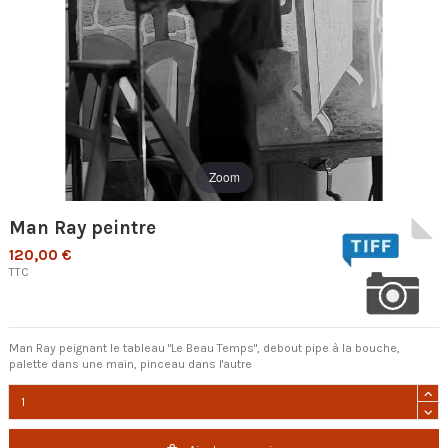
Zoom
Man Ray peintre
120,00 €
TTC
Man Ray peignant le tableau "Le Beau Temps", debout pipe à la bouche,
palette dans une main, pinceau dans l'autre