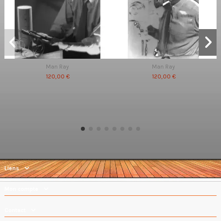
Man Ray
Man Ray
120,00 €
120,00 €
Liens
Mon compte
Contact