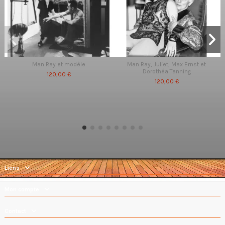
Man Ray et modèle
Man Ray, Juliet, Max Ernst et
Dorothéa Tanning
120,00 €
120,00 €
Liens
Mon compte
Contact