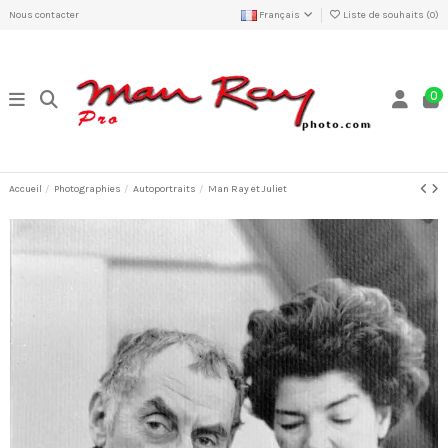
Nous contacter
Français
Liste de souhaits (
0
)
0
Accueil
Photographies
Autoportraits
Man Ray et Juliet