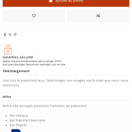
Ajouter au panier
Garanties sécurité
Notre site est entièrement sécurisé par HTPS
Aucunes données bancaires stockées sur ce site
Téléchargement
Une fois le paiement reçu, téléchargez vos images via l'e-mail que nous vous
enverrons.
Infos
Notre site accepte plusieurs formules de paiement :
Par chèque
par transfert bancaire
par Paypal