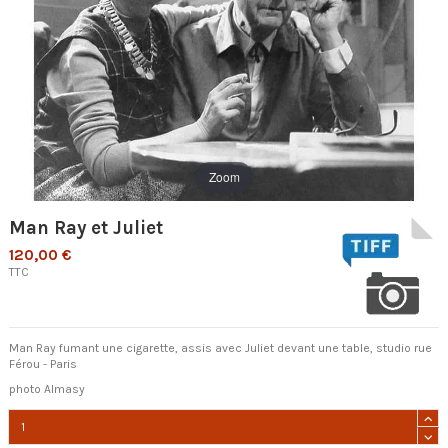
Zoom
Man Ray et Juliet
120,00 €
TTC
Man Ray fumant une cigarette, assis avec Juliet devant une table, studio rue
Férou - Paris
photo Almasy