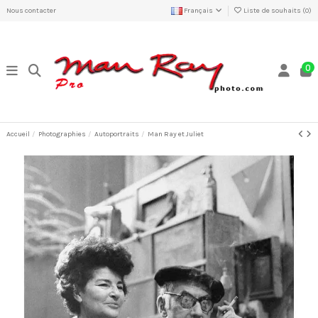
Nous contacter
Français
Liste de souhaits (
0
)
0
Accueil
Photographies
Autoportraits
Man Ray et Juliet