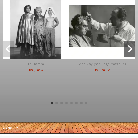
Le Harem
Man Ray (moulage masque)
120,00 €
120,00 €
Liens