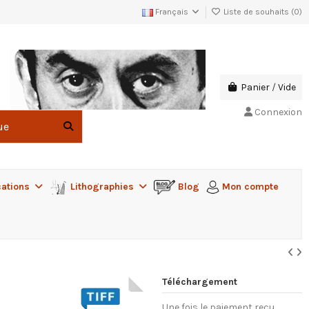
Français
Liste de souhaits (
0
)
Panier
/
Vide
Connexion
cations
Lithographies
Blog
Mon compte
Téléchargement
Une fois le paiement reçu,