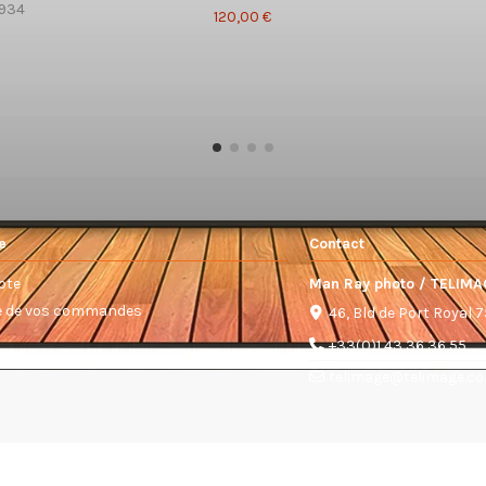
1934
120,00 €
e
Contact
pte
Man Ray photo / TELIMA
ue de vos commandes
46, Bld de Port Royal 
+33(0)1 43 36 36 55
telimage@telimage.c