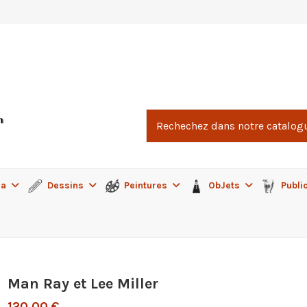
ma
Dessins
Peintures
ObJets
Publi
Man Ray et Lee Miller
120,00 €