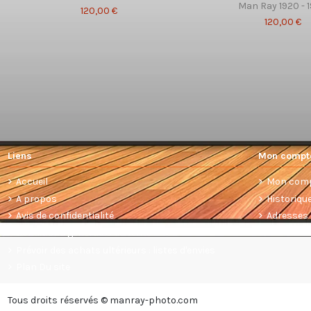
Man Ray 1920 - 
120,00 €
120,00 €
Liens
Mon compt
Accueil
Mon com
A propos
Historiq
Avis de confidentialité
Adresses
Conditions générales de vente
Prévoir des achats ultérieurs : listes d'envies
Plan Du site
Tous droits réservés © manray-photo.com