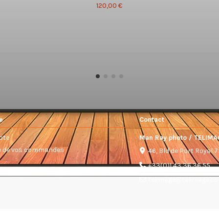
120,00 €
e
Contact
pte
Man Ray photo / TELIMA
ue de vos commandes
46, Bld de Port Royal 
+33(0)1 43 36 36 55
telimage@telimage.c