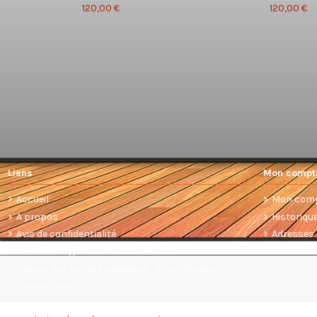
120,00 €
120,00 €
Liens
Mon compt
Accueil
Mon com
A propos
Historiq
Avis de confidentialité
Adresses
Conditions générales de vente
Prévoir des achats ultérieurs : listes d'envies
Plan Du site