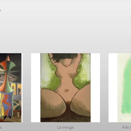
n
s
La Vierge
Kiki