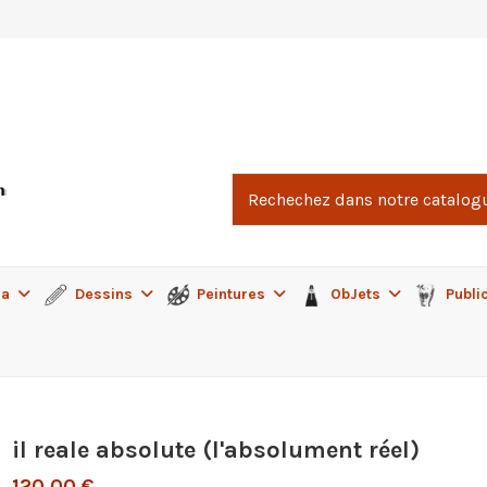
ma
Dessins
Peintures
ObJets
Publi
il reale absolute (l'absolument réel)
120,00 €