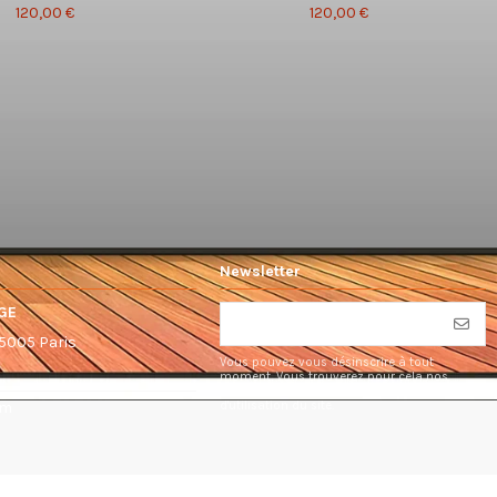
120,00 €
120,00 €
Newsletter
GE
75005 Paris
Vous pouvez vous désinscrire à tout
moment. Vous trouverez pour cela nos
informations de contact dans les conditions
d'utilisation du site.
om