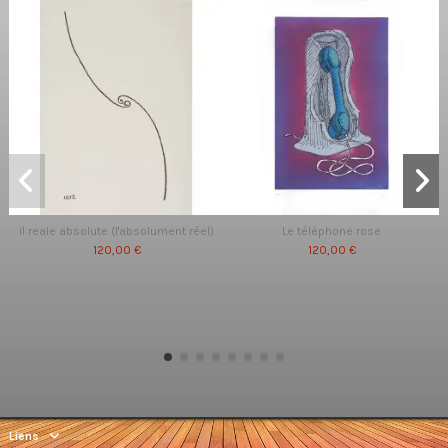
il reale absolute (l'absolument réel)
Le téléphone rose
120,00 €
120,00 €
Liens