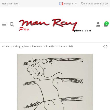
Nous contacter
Français
Liste de souhaits (
0
)
0
Accueil
Lithographies
il reale absolute (l'absolument réel)