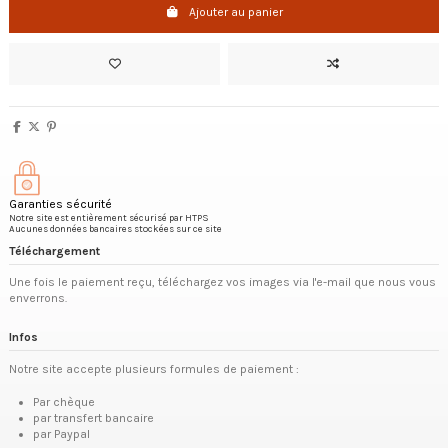
Ajouter au panier
Garanties sécurité
Notre site est entièrement sécurisé par HTPS
Aucunes données bancaires stockées sur ce site
Téléchargement
Une fois le paiement reçu, téléchargez vos images via l'e-mail que nous vous
enverrons.
Infos
Notre site accepte plusieurs formules de paiement :
Par chèque
par transfert bancaire
par Paypal