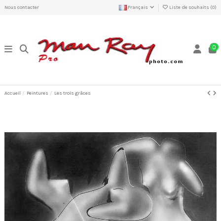
Nous contacter
Français
Liste de souhaits (
0
)
0
Accueil
Peintures
Les trois grâces