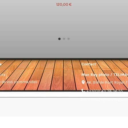
120,00 €
e
Contact
pte
Man Ray photo / TELIMA
ue de vos commandes
46, Bld de Port Royal 
+33(0)1 43 36 36 55
telimage@telimage.c