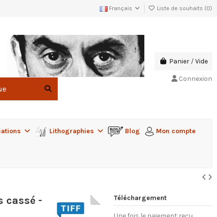
Français
Liste de souhaits (
0
)
Panier
/
Vide
Connexion
cations
Lithographies
Blog
Mon compte
Téléchargement
s cassé -
Une fois le paiement reçu,