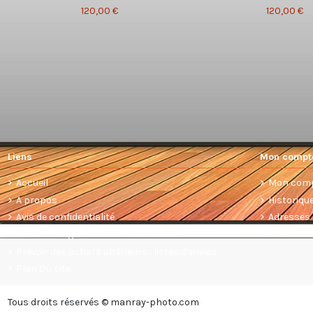
120,00 €
120,00 €
Liens
Mon compt
Accueil
Mon com
A propos
Historiq
Avis de confidentialité
Adresses
Conditions générales de vente
Prévoir des achats ultérieurs : listes d'envies
Plan Du site
Tous droits réservés © manray-photo.com