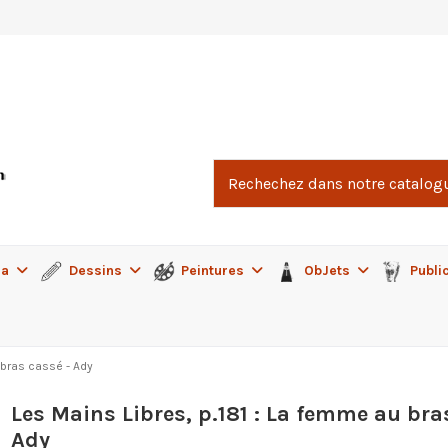
ma
Dessins
Peintures
ObJets
Publi
 bras cassé - Ady
Les Mains Libres, p.181 : La femme au bra
Ady