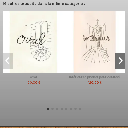
16 autres produits dans la même catégorie :
Oval
intérieur (Alphabet pour Adultes)
120,00 €
120,00 €