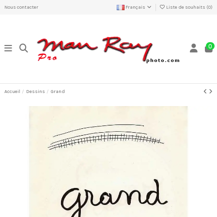
Nous contacter
Français
Liste de souhaits (
0
)
0
Accueil
Dessins
Grand