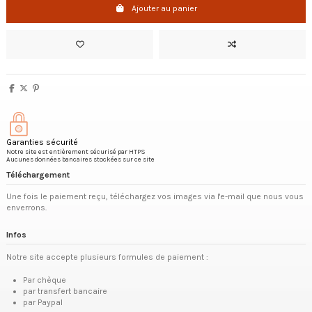
Ajouter au panier
Garanties sécurité
Notre site est entièrement sécurisé par HTPS
Aucunes données bancaires stockées sur ce site
Téléchargement
Une fois le paiement reçu, téléchargez vos images via l'e-mail que nous vous
enverrons.
Infos
Notre site accepte plusieurs formules de paiement :
Par chèque
par transfert bancaire
par Paypal