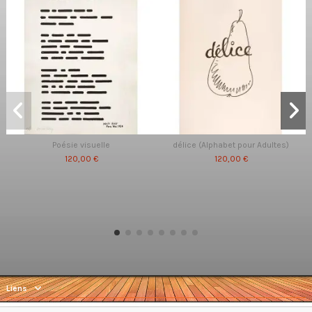
Poésie visuelle
délice (Alphabet pour Adultes)
120,00 €
120,00 €
Liens