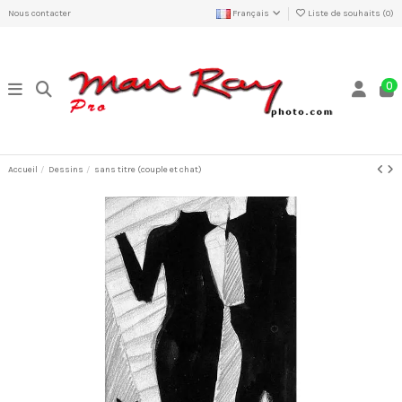
Nous contacter
Français
Liste de souhaits (
0
)
0
Accueil
Dessins
sans titre (couple et chat)