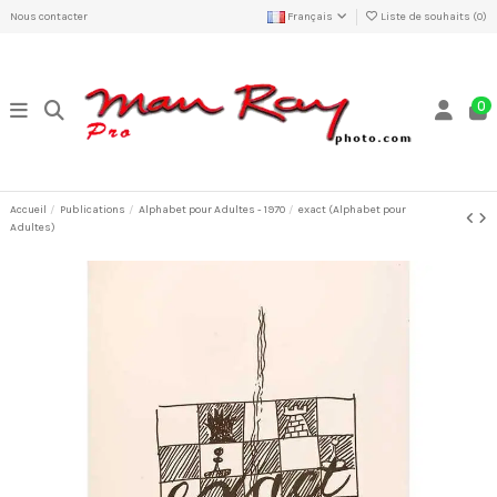
Nous contacter
Français
Liste de souhaits (
0
)
0
Accueil
Publications
Alphabet pour Adultes - 1970
exact (Alphabet pour
Adultes)