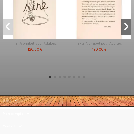
rire (Alphabet pour Adultes)
texte Alphabet pour Adultes
120,00 €
120,00 €
Liens
Mon compte
Contact