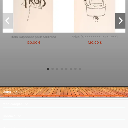
Trois (Alphabet pour Adultes)
fifèle (Alphabet pour Adultes)
120,00 €
120,00 €
Liens
Mon compte
Contact