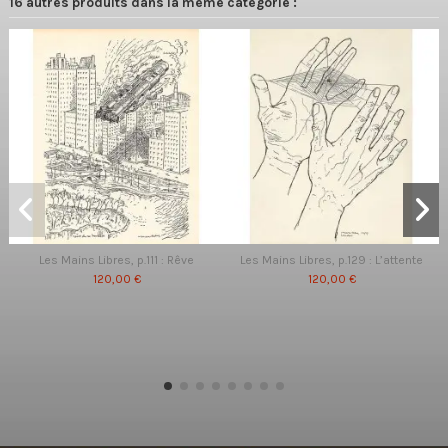
16 autres produits dans la même catégorie :
Les Mains Libres, p.111 : Rêve
Les Mains Libres, p.129 : L’attente
120,00 €
120,00 €