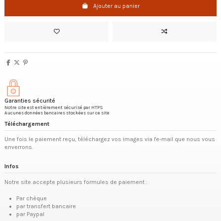
Ajouter au panier
Garanties sécurité
Notre site est entièrement sécurisé par HTPS
Aucunes données bancaires stockées sur ce site
Téléchargement
Une fois le paiement reçu, téléchargez vos images via l'e-mail que nous vous
enverrons.
Infos
Notre site accepte plusieurs formules de paiement :
Par chèque
par transfert bancaire
par Paypal