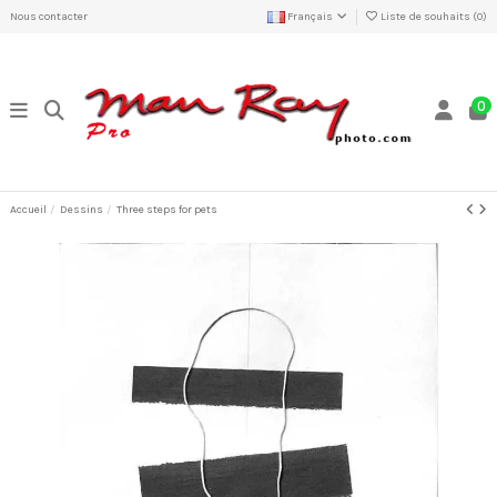
Nous contacter
Français
Liste de souhaits (
0
)
0
Accueil
Dessins
Three steps for pets