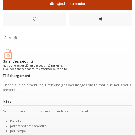
Ajouter au panier
Garanties sécurité
Notre site est entièrement sécurisé par HTPS
Aucunes données bancaires stockées sur ce site
Téléchargement
Une fois le paiement reçu, téléchargez vos images via l'e-mail que nous vous
enverrons.
Infos
Notre site accepte plusieurs formules de paiement :
Par chèque
par transfert bancaire
par Paypal