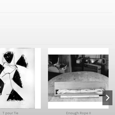
T pour Tie
Enough Rope II