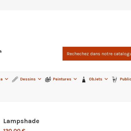
ma
Dessins
Peintures
ObJets
Publi
Lampshade
120,00 €