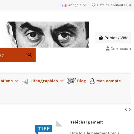
Français
Liste de souhaits (
0
)
Panier
/
Vide
Connexion
cations
Lithographies
Blog
Mon compte
Téléchargement
Une fois le paiement reçu,