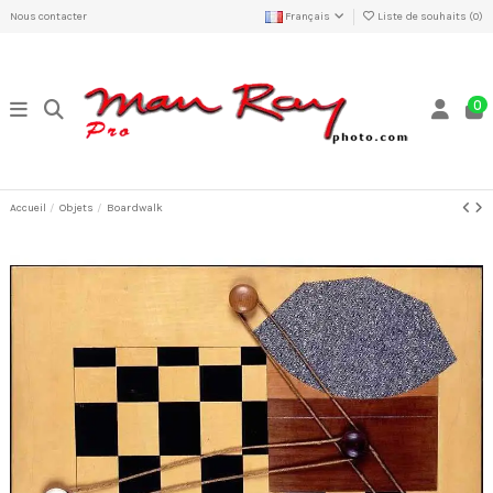
Nous contacter
Français
Liste de souhaits (
0
)
0
Accueil
Objets
Boardwalk