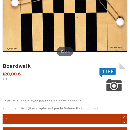
Zoom
Boardwalk
120,00 €
TTC
Peinture sur bois avec boutons de porte et ficelle
Edition en 1973 (9 exemplaires) par la Galerie Il Fauno, Turin