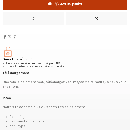
Ajouter au panier
Garanties sécurité
Notre site est entièrement sécurisé par HTPS
Aucunes données bancaires stockées sur ce site
Téléchargement
Une fois le paiement reçu, téléchargez vos images via l'e-mail que nous vous
enverrons.
Infos
Notre site accepte plusieurs formules de paiement :
Par chèque
par transfert bancaire
par Paypal