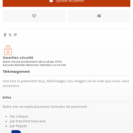
Ajouter au panier
Garanties sécurité
Notre site est entièrement sécurisé par HTPS
Aucunes données bancaires stockées sur ce site
Téléchargement
Une fois le paiement reçu, téléchargez vos images via l'e-mail que nous vous
enverrons.
Infos
Notre site accepte plusieurs formules de paiement :
Par chèque
par transfert bancaire
par Paypal