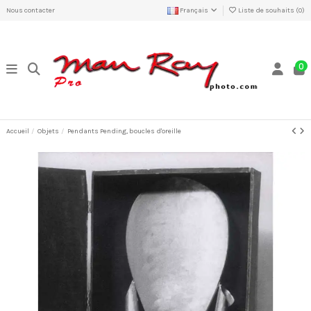
Nous contacter
Français
Liste de souhaits (
0
)
0
Accueil
Objets
Pendants Pending, boucles d'oreille