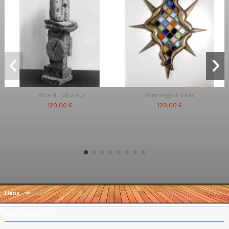
L'idole du pêcheur
Hommage à Sade
120,00 €
120,00 €
Liens
Mon compte