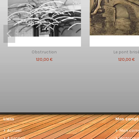
Obstruction
Le pont bris
120,00 €
120,00 €
Liens
Mon compt
Accueil
Mon com
A propos
Historiq