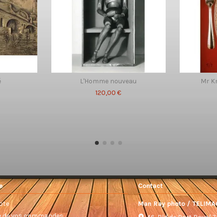
é
L'Homme nouveau
Mr Kn
120,00 €
e
Contact
pte
Man Ray photo / TELIMA
ue de vos commandes