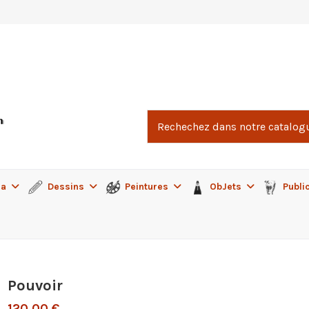
ma
Dessins
Peintures
ObJets
Publi
Pouvoir
120,00 €