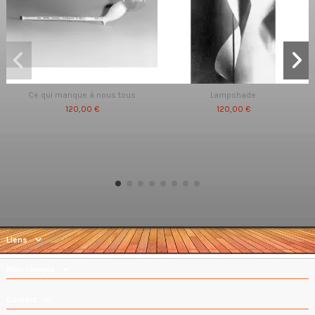
Ce qui manque à nous tous
Lampshade
120,00 €
120,00 €
Liens
Mon compte
Contact