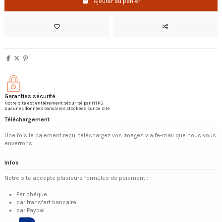
Ajouter au panier
Garanties sécurité
Notre site est entièrement sécurisé par HTPS
Aucunes données bancaires stockées sur ce site
Téléchargement
Une fois le paiement reçu, téléchargez vos images via l'e-mail que nous vous
enverrons.
Infos
Notre site accepte plusieurs formules de paiement :
Par chèque
par transfert bancaire
par Paypal