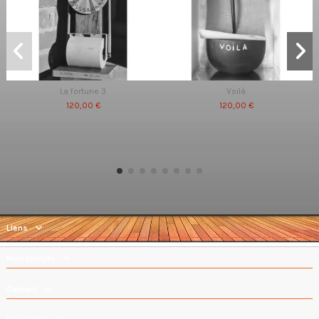
La fortune 3
Voilà
120,00 €
120,00 €
Liens
Mon compte
Contact