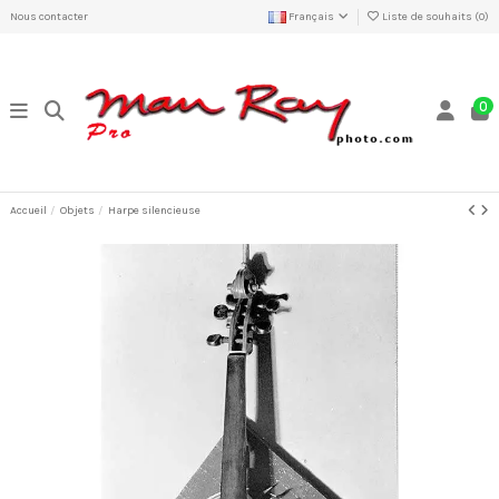
Nous contacter
Français
Liste de souhaits (
0
)
0
Accueil
Objets
Harpe silencieuse