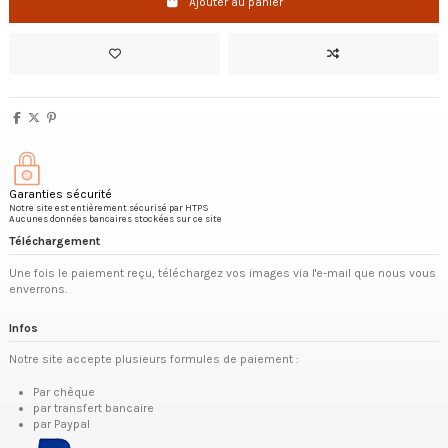
Ajouter au panier
Garanties sécurité
Notre site est entièrement sécurisé par HTPS
Aucunes données bancaires stockées sur ce site
Téléchargement
Une fois le paiement reçu, téléchargez vos images via l'e-mail que nous vous
enverrons.
Infos
Notre site accepte plusieurs formules de paiement :
Par chèque
par transfert bancaire
par Paypal