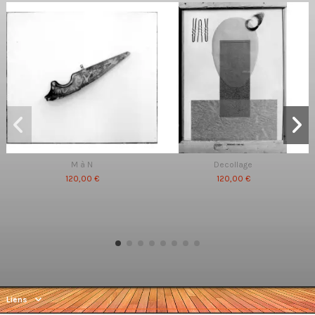
M à N
Decollage
120,00 €
120,00 €
Liens