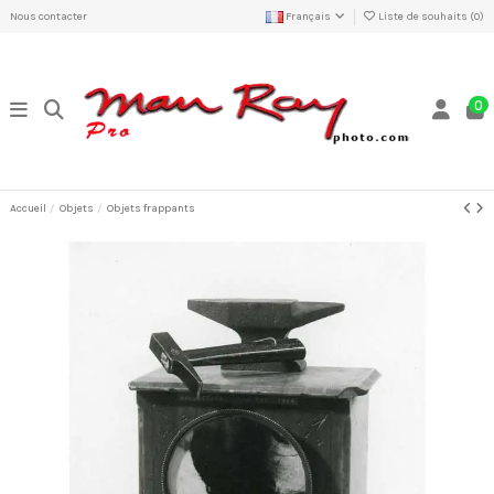
Nous contacter
Français
Liste de souhaits (
0
)
0
Accueil
Objets
Objets frappants