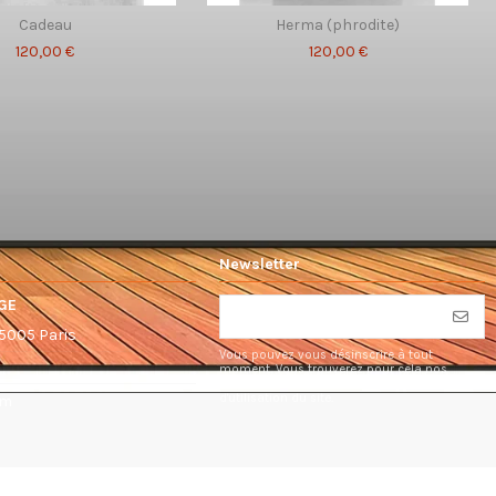
Cadeau
Herma (phrodite)
120,00 €
120,00 €
Newsletter
GE
75005 Paris
Vous pouvez vous désinscrire à tout
moment. Vous trouverez pour cela nos
informations de contact dans les conditions
d'utilisation du site.
om