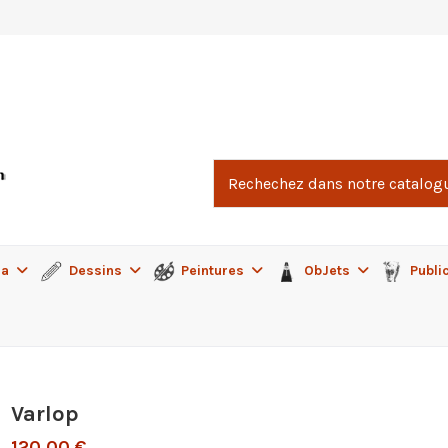
ma
Dessins
Peintures
ObJets
Publi
Varlop
120,00 €