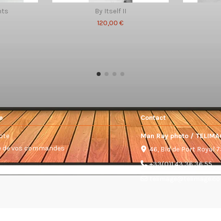
nts
By Itself II
120,00 €
e
Contact
pte
Man Ray photo / TELIMA
ue de vos commandes
46, Bld de Port Royal 
+33(0)1 43 36 36 55
telimage@telimage.c