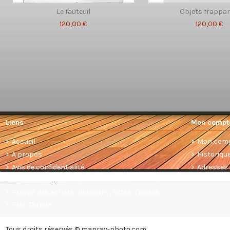
Le fauteuil
Objets frappa
120,00 €
120,00 €
Liens
Mon compt
Accueil
Mon com
A propos
Historiq
Avis de confidentialité
Adresses
Conditions générales de vente
Prévoir des achats ultérieurs : listes d'envies
Plan Du site
Tous droits réservés © manray-photo.com