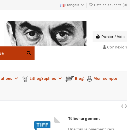
Français
Liste de souhaits (
0
)
Panier
/
Vide
Connexion
cations
Lithographies
Blog
Mon compte
Téléchargement
Une fois le paiement reçu,