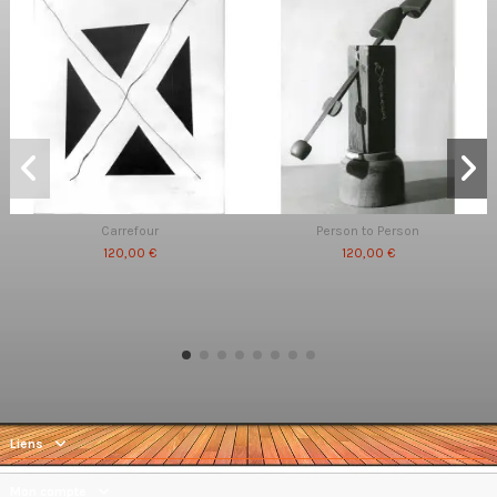
Carrefour
Person to Person
120,00 €
120,00 €
Liens
Mon compte