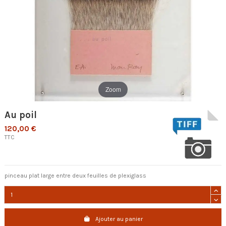
Zoom
Au poil
120,00 €
TTC
pinceau plat large entre deux feuilles de plexiglass
Ajouter au panier