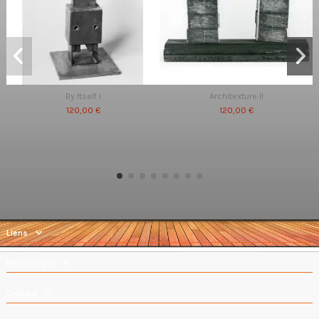
By Itself I
Architexture II
120,00 €
120,00 €
Liens
Mon compte
Contact