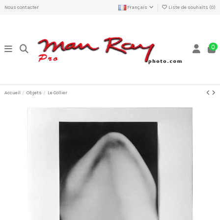
Nous contacter
Français
Liste de souhaits (
0
)
0
Accueil
Objets
Le Collier