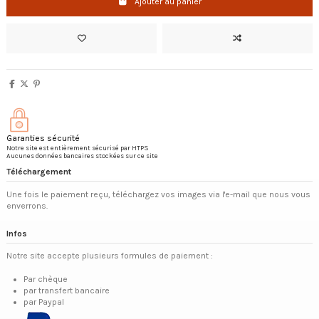
Ajouter au panier
Garanties sécurité
Notre site est entièrement sécurisé par HTPS
Aucunes données bancaires stockées sur ce site
Téléchargement
Une fois le paiement reçu, téléchargez vos images via l'e-mail que nous vous
enverrons.
Infos
Notre site accepte plusieurs formules de paiement :
Par chèque
par transfert bancaire
par Paypal