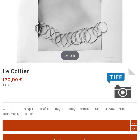
Zoom
Le Collier
120,00 €
TTC
Collage, fil en spiral posé sur tirage photographique d'un cou "Anatomie"
comme un collier