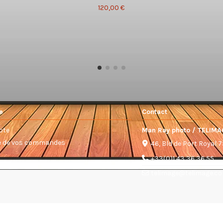
120,00 €
e
Contact
pte
Man Ray photo / TELIMA
ue de vos commandes
46, Bld de Port Royal 
+33(0)1 43 36 36 55
telimage@telimage.c