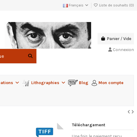
Français
Liste de souhaits (
0
)
Panier
/
Vide
Connexion
cations
Lithographies
Blog
Mon compte
Téléchargement
Une fois le paiement reçu,