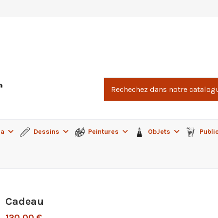
ma
Dessins
Peintures
ObJets
Publi
Cadeau
120,00 €