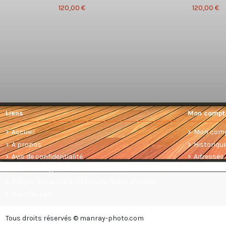
120,00 €
120,00 €
Liens
Mon compt
Accueil
Mon com
A propos
Historiq
Avis de confidentialité
Adresses
Conditions générales de vente
Prévoir des achats ultérieurs : listes d'envies
Plan Du site
Tous droits réservés © manray-photo.com